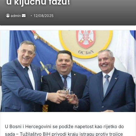
u ključnu fazu!
admin
Send
12/08/2025
an
email
U Bosni i Hercegovini se podiže napetost kao rijetko do
sada – Tužilaštvo BiH privodi kraju istragu protiv trojice