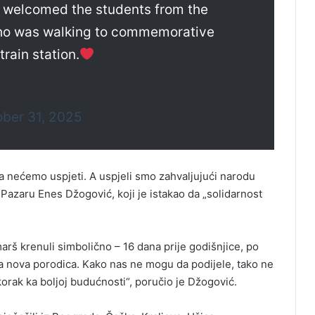
a welcomed the students from the
who was walking to commemorative
train station.
ber 31, 2025
 da nećemo uspjeti. A uspjeli smo zahvaljujući narodu
 Pazaru Enes Džogović, koji je istakao da „solidarnost
arš krenuli simbolično – 16 dana prije godišnjice, po
a nova porodica. Kako nas ne mogu da podijele, tako ne
korak ka boljoj budućnosti“, poručio je Džogović.