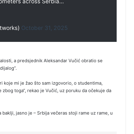
lometers across Serbia…
etworks)
October 31, 2025
alosti, a predsjednik Aleksandar Vučić obratio se
dijalog“.
 koje mi je žao što sam izgovorio, o studentima,
 zbog toga“, rekao je Vučić, uz poruku da očekuje da
 baklji, jasno je – Srbija večeras stoji rame uz rame, u