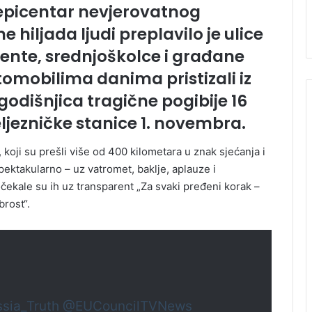
 epicentar nevjerovatnog
e hiljada ljudi preplavilo je ulice
ente, srednjoškolce i građane
utomobilima danima pristizali iz
 godišnjica tragične pogibije 16
ljezničke stanice 1. novembra.
 koji su prešli više od 400 kilometara u znak sjećanja i
pektakularno – uz vatromet, baklje, aplauze i
ekale su ih uz transparent „Za svaki pređeni korak –
brost“.
sia_Truth
@EUCouncilTVNews