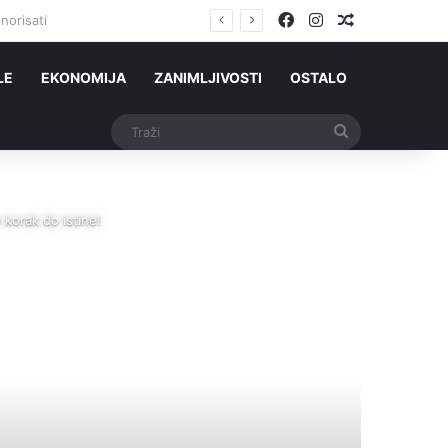
Facebook
Instagram
Slučajni čla
norisati
LE
EKONOMIJA
ZANIMLJIVOSTI
OSTALO
Traži
orak do istine!