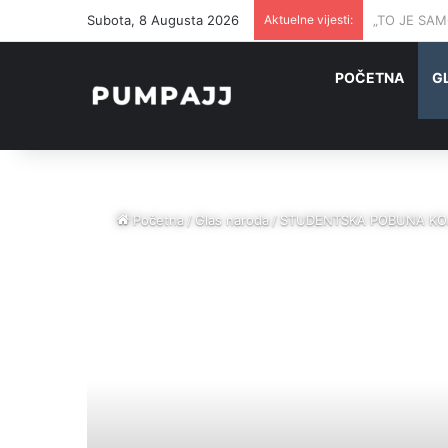
Subota, 8 Augusta 2026
Aktuelne vijesti:
„TO JE SAMO 
POČETNA
G
Početna
/
Glas naroda
/
STUDENTSKA POBUNA KOJA 