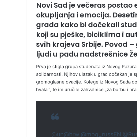
Novi Sad je večeras postao
okupljanja i emocija. Desetin
grada kako bi dočekali stud
koji su pješke, biciklima i a
svih krajeva Srbije. Povod –
ljudi u padu nadstrešnice Že
Prva je stigla grupa studenata iz Novog Pazara,
solidarnosti. Njihov ulazak u grad dočekan je s
gromoglasne ovacije. Kolege iz Novog Sada doč
hvala!“, te im uručile zahvalnice „za borbu i hra
@un
@hrw
@mog_russEN
@Rus