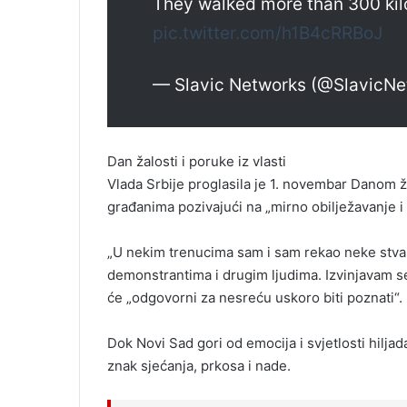
They walked more than 300 ki
pic.twitter.com/h1B4cRRBoJ
— Slavic Networks (@SlavicN
Dan žalosti i poruke iz vlasti
Vlada Srbije proglasila je 1. novembar Danom ž
građanima pozivajući na „mirno obilježavanje i 
„U nekim trenucima sam i sam rekao neke stvari
demonstrantima i drugim ljudima. Izvinjavam se
će „odgovorni za nesreću uskoro biti poznati“.
Dok Novi Sad gori od emocija i svjetlosti hiljada
znak sjećanja, prkosa i nade.