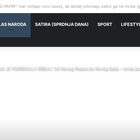
PAPIR“: Iran ismijao novi savez, ali detalji otkrivaju zašto ga ne može ig
LAS NARODA
SATIRA (SPRDNJA DANA)
SPORT
LIFESTY
JE POKRENULA SRBIJU: Od Novog Pazara do Novog Sada – korak po k