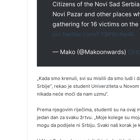
Citizens of the Novi Sad Serbi
Novi Pazar and other places 
gathering for 16 victims on the 
pic.twitter.com/FYBP6v4w4k
— Mako (@Makoonwards)
Octo
„Kada smo krenuli, svi su mislili da smo ludi i
Srbije“, rekao je student Univerziteta u Novom
nikada neće moći da nam uzmu“.
Prema njegovim riječima, studenti su na ovaj m
jedan dan za svaku žrtvu. „Moje kolege su moj
mogu da podijele ni Srbiju. Svaki naš korak je 