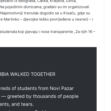
pješačili iz Beograda, Čačka, Kraljeva, Užica,
 Na pojedinim dionicama, građani su im organizovali
 Najemotivniji trenutak dogodio se u Kisaču, gdje su
re Martinko – djevojke teško povrijeđene u nesreći – i
udenata koji pjevaju i nose transparente „Za njih 16 –
RBIA WALKED TOGETHER
dreds of students from Novi Pazar
ad — greeted by thousands of people
hants, and tears.