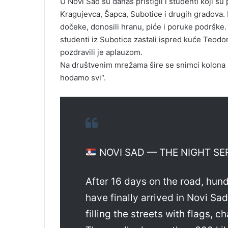
U Novi Sad su danas pristigli i studenti koji su 
Kragujevca, Šapca, Subotice i drugih gradova.
dočeke, donosili hranu, piće i poruke podrške.
studenti iz Subotice zastali ispred kuće Teodo
pozdravili je aplauzom.
Na društvenim mrežama šire se snimci kolona st
hodamo svi“.
NOVI SAD — THE NIGHT SE
After 16 days on the road, hun
have finally arrived in Novi S
filling the streets with flags, c