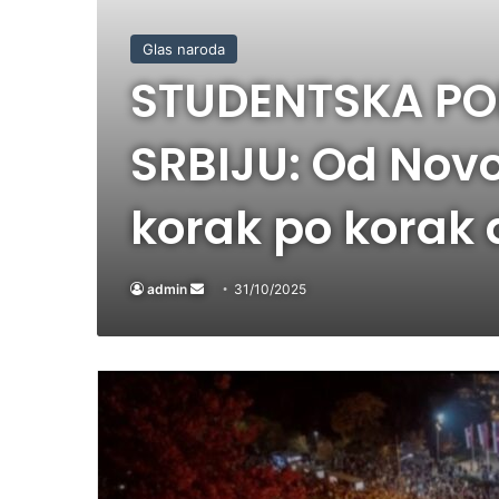
Glas naroda
STUDENTSKA PO
SRBIJU: Od Nov
korak po korak d
admin
Send
31/10/2025
an
email