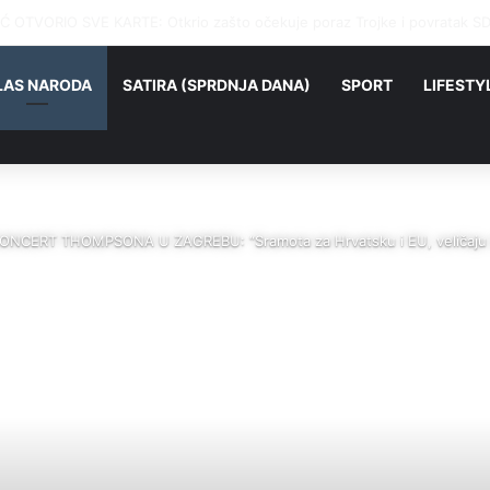
ILA APARTMAN U HRVATSKOJ: Vlasnik tvrdi da su se gosti smijali dok 
LAS NARODA
SATIRA (SPRDNJA DANA)
SPORT
LIFESTY
CERT THOMPSONA U ZAGREBU: “Sramota za Hrvatsku i EU, veličaju se