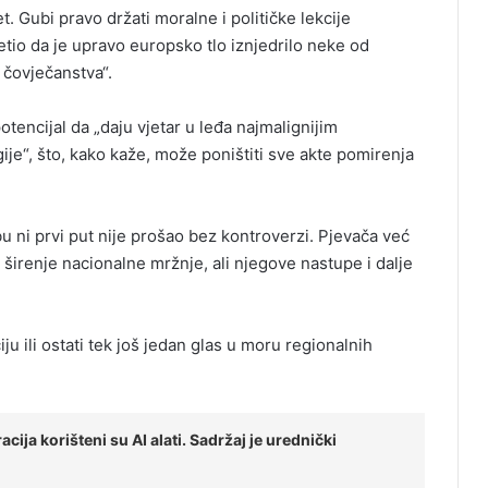
. Gubi pravo držati moralne i političke lekcije
etio da je upravo europsko tlo iznjedrilo neke od
i čovječanstva“.
otencijal da „daju vjetar u leđa najmalignijim
je“, što, kako kaže, može poništiti sve akte pomirenja
ni prvi put nije prošao bez kontroverzi. Pjevača već
širenje nacionalne mržnje, ali njegove nastupe i dalje
iju ili ostati tek još jedan glas u moru regionalnih
cija korišteni su AI alati. Sadržaj je urednički