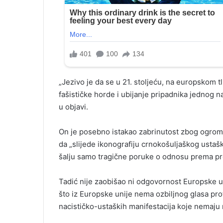
„Jezivo je da se u 21. stoljeću, na europskom tl
fašističke horde i ubijanje pripadnika jednog 
u objavi.
On je posebno istakao zabrinutost zbog ogromno
da „slijede ikonografiju crnokošuljaškog ustašk
šalju samo tragične poruke o odnosu prema pro
Tadić nije zaobišao ni odgovornost Europske uni
što iz Europske unije nema ozbiljnog glasa pro
nacističko-ustaških manifestacija koje nemaju 