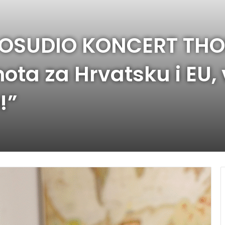
 OSUDIO KONCERT TH
ta za Hrvatsku i EU, 
!”