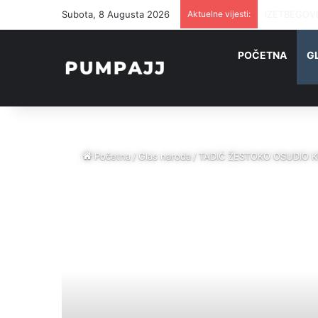
Subota, 8 Augusta 2026
Aktuelne vijesti:
GOŠĆA ZAPAL
POČETNA
G
Početna
/
Glas naroda
/
TADIĆ ŽESTOKO OSUDIO KON