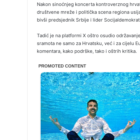
Nakon sinoćnjeg koncerta kontroverznog hrv
društvene mreže i politička scena regiona usija
bivši predsjednik Srbije i lider Socijaldemokra
Tadić je na platformi X oštro osudio održavanje
sramota ne samo za Hrvatsku, već i za cijelu E
komentara, kako podrške, tako i oštrih kritika.