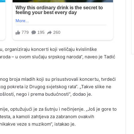
u, organiziraju koncerti koji veličaju kvislinške
naroda – u ovom slučaju srpskog naroda“, naveo je Tadić
g broja mladih koji su prisustvovali koncertu, tvrdeći
og pokreta iz Drugog svjetskog rata“. „Takve slike ne
šlosti, nego i prema budućnosti“, dodao je.
je, optužujući je za šutnju i nečinjenje. „Još je gore to
testa, a kamoli zahtjeva za zabranom ovakvih
nikakve veze s muzikom“, istakao je.