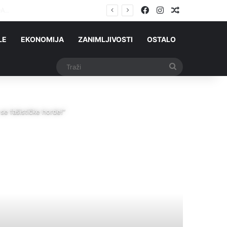
Facebook
Instagram
Slučajni čla
mu je kuća gorjela
LE
EKONOMIJA
ZANIMLJIVOSTI
OSTALO
Traži
 fašističke horde!”