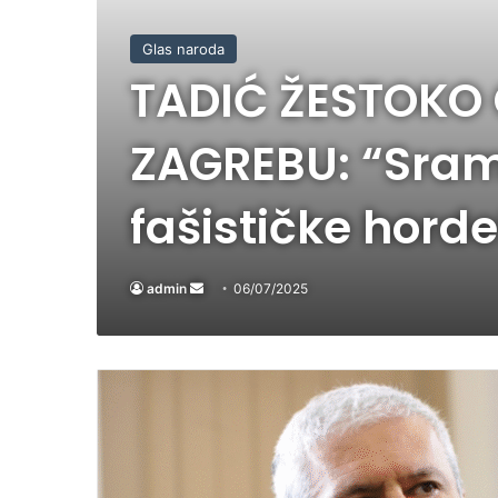
Glas naroda
TADIĆ ŽESTOKO
ZAGREBU: “Sramo
fašističke horde
admin
Send
06/07/2025
an
email