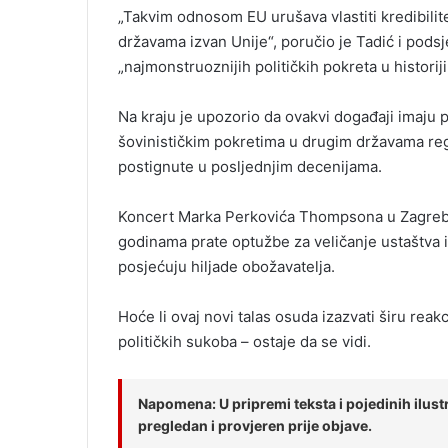
„Takvim odnosom EU urušava vlastiti kredibilitet
državama izvan Unije“, poručio je Tadić i podsj
„najmonstruoznijih političkih pokreta u historij
Na kraju je upozorio da ovakvi događaji imaju p
šovinističkim pokretima u drugim državama regi
postignute u posljednjim decenijama.
Koncert Marka Perkovića Thompsona u Zagrebu 
godinama prate optužbe za veličanje ustaštva i 
posjećuju hiljade obožavatelja.
Hoće li ovaj novi talas osuda izazvati širu reakc
političkih sukoba – ostaje da se vidi.
Napomena: U pripremi teksta i pojedinih ilustra
pregledan i provjeren prije objave.