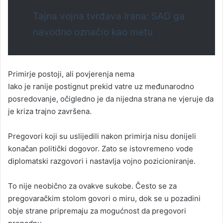
Tajna vojna tvrđava Irana: SAD ga
navodno označio kao metu
Primirje postoji, ali povjerenja nema
Iako je ranije postignut prekid vatre uz međunarodno
posredovanje, očigledno je da nijedna strana ne vjeruje da
je kriza trajno završena.
Pregovori koji su uslijedili nakon primirja nisu donijeli
konačan politički dogovor. Zato se istovremeno vode
diplomatski razgovori i nastavlja vojno pozicioniranje.
To nije neobično za ovakve sukobe. Često se za
pregovaračkim stolom govori o miru, dok se u pozadini
obje strane pripremaju za mogućnost da pregovori