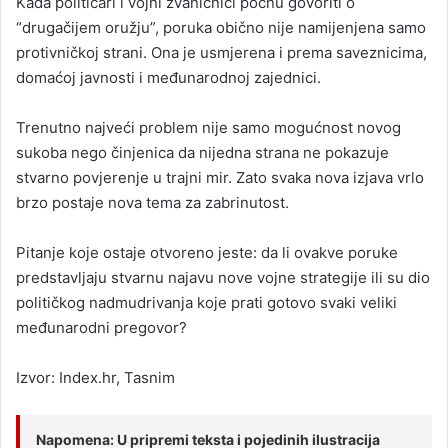
Kada političari i vojni zvaničnici počnu govoriti o
“drugačijem oružju”, poruka obično nije namijenjena samo
protivničkoj strani. Ona je usmjerena i prema saveznicima,
domaćoj javnosti i međunarodnoj zajednici.
Trenutno najveći problem nije samo mogućnost novog
sukoba nego činjenica da nijedna strana ne pokazuje
stvarno povjerenje u trajni mir. Zato svaka nova izjava vrlo
brzo postaje nova tema za zabrinutost.
Pitanje koje ostaje otvoreno jeste: da li ovakve poruke
predstavljaju stvarnu najavu nove vojne strategije ili su dio
političkog nadmudrivanja koje prati gotovo svaki veliki
međunarodni pregovor?
Izvor: Index.hr, Tasnim
Napomena: U pripremi teksta i pojedinih ilustracija