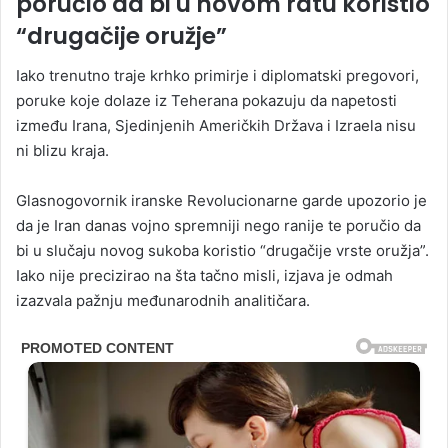
poručio da bi u novom ratu koristio
“drugačije oružje”
Iako trenutno traje krhko primirje i diplomatski pregovori,
poruke koje dolaze iz Teherana pokazuju da napetosti
između Irana, Sjedinjenih Američkih Država i Izraela nisu
ni blizu kraja.
Glasnogovornik iranske Revolucionarne garde upozorio je
da je Iran danas vojno spremniji nego ranije te poručio da
bi u slučaju novog sukoba koristio “drugačije vrste oružja”.
Iako nije precizirao na šta tačno misli, izjava je odmah
izazvala pažnju međunarodnih analitičara.