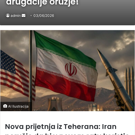
drugačije oružje!
admin
Send
03/06/2026
an
email
AI Ilustracija
Nova prijetnja iz Teherana: Iran