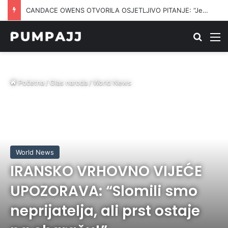
ERIC TRUMP TVRDI DA IRAN ŽELI SMRT NJEGOVOG OCA: Porodični strah otkriva koliko je sukob izmakao kontroli
Traži
M
Početna
/
Glas naroda
/
World News
World News
IRANSKO VRHOVNO VIJEĆE
UPOZORAVA: “Slomili smo
neprijatelja, ali prst ostaje