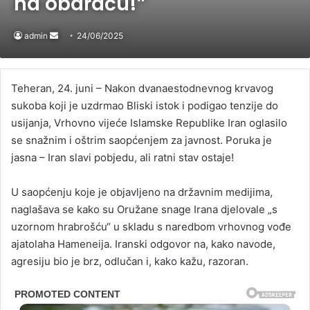
na obaraču!”
admin
Send
24/06/2025
an
email
Teheran, 24. juni – Nakon dvanaestodnevnog krvavog
sukoba koji je uzdrmao Bliski istok i podigao tenzije do
usijanja, Vrhovno vijeće Islamske Republike Iran oglasilo
se snažnim i oštrim saopćenjem za javnost. Poruka je
jasna – Iran slavi pobjedu, ali ratni stav ostaje!
U saopćenju koje je objavljeno na državnim medijima,
naglašava se kako su Oružane snage Irana djelovale „s
uzornom hrabrošću“ u skladu s naredbom vrhovnog vođe
ajatolaha Hameneija. Iranski odgovor na, kako navode,
agresiju bio je brz, odlučan i, kako kažu, razoran.