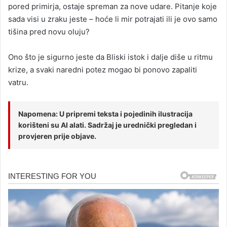
pored primirja, ostaje spreman za nove udare. Pitanje koje
sada visi u zraku jeste – hoće li mir potrajati ili je ovo samo
tišina pred novu oluju?
Ono što je sigurno jeste da Bliski istok i dalje diše u ritmu
krize, a svaki naredni potez mogao bi ponovo zapaliti
vatru.
Napomena: U pripremi teksta i pojedinih ilustracija
korišteni su AI alati. Sadržaj je urednički pregledan i
provjeren prije objave.