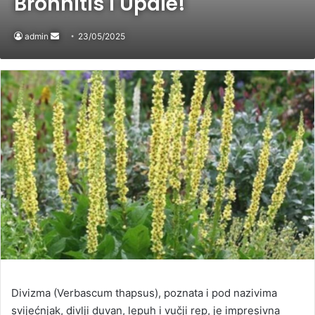
Bronhitis i Upale!
admin
Send
23/05/2025
an
email
Divizma (Verbascum thapsus), poznata i pod nazivima
svijećnjak, divlji duvan, lepuh i vučji rep, je impresivna