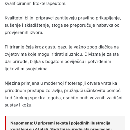
kvalificiranim fito-terapeutom.
Kvalitetni biljni pripravci zahtijevaju pravilno prikupljanje,
sušenje i skladištenje, stoga se preporučuje nabavka od
provjerenih izvora.
Filtriranje čaja kroz gustu gazu je važno zbog dlačica na
cvjetovima koje mogu iritirati sluznicu. Divizma je zaista
dar prirode, biljka s bogatom poviješću i potvrđenim
ljekovitim svojstvima.
Njezina primjena u modernoj fitoterapiji otvara vrata ka
prirodnom pristupu zdravlju, pružajući učinkovitu pomoć
kod širokog spektra tegoba, osobito onih vezanih za dišni
sustav i kožu.
Napomena: U pripremi teksta i pojedinih ilustracija
korišteni su AI alati. Sadržaj je urednički pregledan i