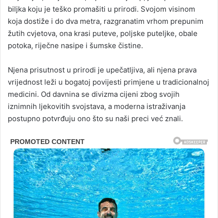
biljka koju je teško promašiti u prirodi. Svojom visinom
koja dostiže i do dva metra, razgranatim vrhom prepunim
žutih cvjetova, ona krasi puteve, poljske puteljke, obale
potoka, riječne nasipe i šumske čistine.
Njena prisutnost u prirodi je upečatljiva, ali njena prava
vrijednost leži u bogatoj povijesti primjene u tradicionalnoj
medicini. Od davnina se divizma cijeni zbog svojih
iznimnih ljekovitih svojstava, a moderna istraživanja
postupno potvrđuju ono što su naši preci već znali.