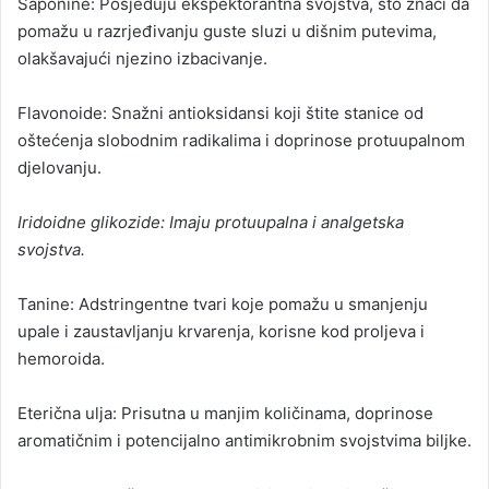
Saponine: Posjeduju ekspektorantna svojstva, što znači da
pomažu u razrjeđivanju guste sluzi u dišnim putevima,
olakšavajući njezino izbacivanje.
Flavonoide: Snažni antioksidansi koji štite stanice od
oštećenja slobodnim radikalima i doprinose protuupalnom
djelovanju.
Iridoidne glikozide: Imaju protuupalna i analgetska
svojstva.
Tanine: Adstringentne tvari koje pomažu u smanjenju
upale i zaustavljanju krvarenja, korisne kod proljeva i
hemoroida.
Eterična ulja: Prisutna u manjim količinama, doprinose
aromatičnim i potencijalno antimikrobnim svojstvima biljke.