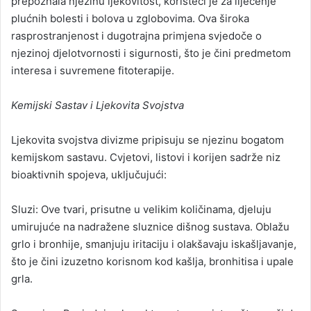
prepoznala njezinu ljekovitost, koristeći je za liječenje
plućnih bolesti i bolova u zglobovima. Ova široka
rasprostranjenost i dugotrajna primjena svjedoče o
njezinoj djelotvornosti i sigurnosti, što je čini predmetom
interesa i suvremene fitoterapije.
Kemijski Sastav i Ljekovita Svojstva
Ljekovita svojstva divizme pripisuju se njezinu bogatom
kemijskom sastavu. Cvjetovi, listovi i korijen sadrže niz
bioaktivnih spojeva, uključujući:
Sluzi: Ove tvari, prisutne u velikim količinama, djeluju
umirujuće na nadražene sluznice dišnog sustava. Oblažu
grlo i bronhije, smanjuju iritaciju i olakšavaju iskašljavanje,
što je čini izuzetno korisnom kod kašlja, bronhitisa i upale
grla.