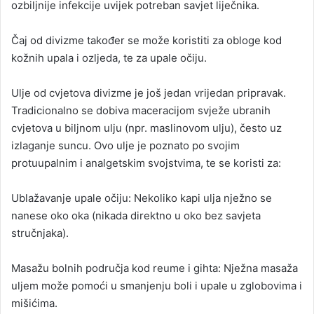
ozbiljnije infekcije uvijek potreban savjet liječnika.
Čaj od divizme također se može koristiti za obloge kod
kožnih upala i ozljeda, te za upale očiju.
Ulje od cvjetova divizme je još jedan vrijedan pripravak.
Tradicionalno se dobiva maceracijom svježe ubranih
cvjetova u biljnom ulju (npr. maslinovom ulju), često uz
izlaganje suncu. Ovo ulje je poznato po svojim
protuupalnim i analgetskim svojstvima, te se koristi za:
Ublažavanje upale očiju: Nekoliko kapi ulja nježno se
nanese oko oka (nikada direktno u oko bez savjeta
stručnjaka).
Masažu bolnih područja kod reume i gihta: Nježna masaža
uljem može pomoći u smanjenju boli i upale u zglobovima i
mišićima.