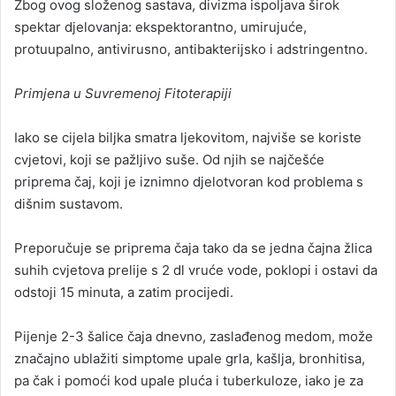
Zbog ovog složenog sastava, divizma ispoljava širok
spektar djelovanja: ekspektorantno, umirujuće,
protuupalno, antivirusno, antibakterijsko i adstringentno.
Primjena u Suvremenoj Fitoterapiji
Iako se cijela biljka smatra ljekovitom, najviše se koriste
cvjetovi, koji se pažljivo suše. Od njih se najčešće
priprema čaj, koji je iznimno djelotvoran kod problema s
dišnim sustavom.
Preporučuje se priprema čaja tako da se jedna čajna žlica
suhih cvjetova prelije s 2 dl vruće vode, poklopi i ostavi da
odstoji 15 minuta, a zatim procijedi.
Pijenje 2-3 šalice čaja dnevno, zaslađenog medom, može
značajno ublažiti simptome upale grla, kašlja, bronhitisa,
pa čak i pomoći kod upale pluća i tuberkuloze, iako je za