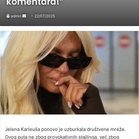
komentara!”
admin
Send
22/07/2025
an
email
Jelena Karleuša ponovo je uzburkala društvene mreže.
Ovog puta ne zbog provokativnih stajlinga, već zbog