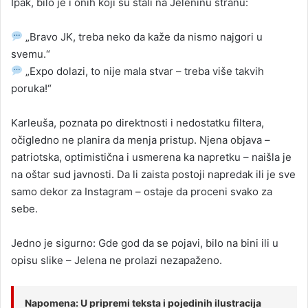
Ipak, bilo je i onih koji su stali na Jeleninu stranu:
„Bravo JK, treba neko da kaže da nismo najgori u
svemu.“
„Expo dolazi, to nije mala stvar – treba više takvih
poruka!“
Karleuša, poznata po direktnosti i nedostatku filtera,
očigledno ne planira da menja pristup. Njena objava –
patriotska, optimistična i usmerena ka napretku – naišla je
na oštar sud javnosti. Da li zaista postoji napredak ili je sve
samo dekor za Instagram – ostaje da proceni svako za
sebe.
Jedno je sigurno: Gde god da se pojavi, bilo na bini ili u
opisu slike – Jelena ne prolazi nezapaženo.
Napomena: U pripremi teksta i pojedinih ilustracija