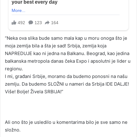
“Neka ova slika bude samo mala kap u moru onoga što je
moja zemlja bila a šta je sad! Srbija, zemlja koja
NAPREDUJE kao ni jedna na Balkanu. Beograd, kao jedina
balkanska metropola danas čeka Expo i apsolutni je lider u
regionu.
I mi, građani Srbije, moramo da budemo ponosni na našu
zemlju. Da budemo SLOŽNI u nameri da Srbija IDE DALJE!
Više! Bolje! Živela SRBIJA!”
Ali ono što je usledilo u komentarima bilo je sve samo ne
složno.