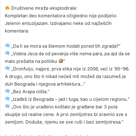
Društvene mreže eksplodirale:
Kompletan deo komentatora očigledno nije podijelio
Jelenin entuzijazam. Izdvajamo neke od najžešćih
komentara:
„Da li se mora sa šlemom hodati pored tih zgrada?“
„Videla Jeca da od pevanja više nema para, pa ajd da se
malo prešalta na politiku
“
„Dronfuljo, najpre, prva slika nije iz 2006, već iz ‘95-‘96.
A drugo, ono što ti nikad nećeš niti možeš da razumeš je
duh Beograda i njegova arhitektura…”
„Bez Arapa ništa.“
„Izađeš iz Beograda – jad i tuga, kao u cijelom regionu.“
„Ovo što je urađeno koštalo je građane bar 3 puta
skuplje od realne cene. A prvi zemljotres bi sravnio sve s
zemljom. Doduše, njemu se sve ruši i bez zemljotresa.“