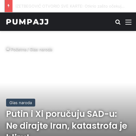
GOŠĆA ZAPALILA APARTMAN U HRVATSKOJ: Vlasnik tvrdi da su se gosti smijali dok mu je kuća gorjela
Traži
M
Početna
/
Glas naroda
Glas naroda
Putin i Xi poručuju SAD-u:
Ne dirajte Iran, katastrofa je