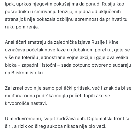
Ipak, uprkos njegovim pokušajima da ponudi Rusiju kao
posrednika u smirivanju tenzija, nijedna od uključenih
strana još nije pokazala ozbiljnu spremnost da prihvati tu
ruku pomirenja.
Analitičari smatraju da zajednička izjava Rusije i Kine
označava početak nove faze u globalnom poretku, gdje se
više ne tolerišu jednostrane vojne akcije i gdje dva velika
bloka – zapadni i istočni – sada potpuno otvoreno sudaraju
na Bliskom istoku.
Za Izrael ovo nije samo politički pritisak, već i znak da bi se
međunarodna podrška mogla početi topiti ako se
krvoproliće nastavi.
U međuvremenu, svijet zadržava dah. Diplomatski front se
širi, a rizik od šireg sukoba nikada nije bio veći.