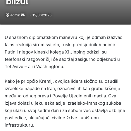
blizu!
admin
Send
19/06/2025
an
email
U snažnom diplomatskom manevru koji je odmah izazvao
talas reakcija širom svijeta, ruski predsjednik Vladimir
Putin i njegov kineski kolega Xi Jinping održali su
telefonski razgovor čiji će sadržaj zasigurno odjeknuti u
Tel Avivu – ali i Washingtonu.
Kako je priopćio Kremlj, dvojica lidera složno su osudili
izraelske napade na Iran, označivši ih kao grubo kršenje
međunarodnog prava i Povelje Ujedinjenih nacija. Ova
izjava dolazi u jeku eskalacije izraelsko-iranskog sukoba
koji ulazi u svoj sedmi dan i za sobom već ostavlja ozbiljne
posljedice, uključujući civilne žrtve i uništenu
infrastrukturu.