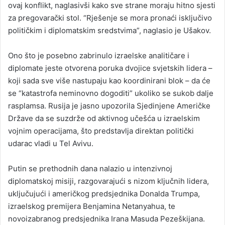
ovaj konflikt, naglasivši kako sve strane moraju hitno sjesti
za pregovarački stol. “Rješenje se mora pronaći isključivo
političkim i diplomatskim sredstvima”, naglasio je Ušakov.
Ono što je posebno zabrinulo izraelske analitičare i
diplomate jeste otvorena poruka dvojice svjetskih lidera –
koji sada sve više nastupaju kao koordinirani blok – da će
se “katastrofa neminovno dogoditi” ukoliko se sukob dalje
rasplamsa. Rusija je jasno upozorila Sjedinjene Američke
Države da se suzdrže od aktivnog učešća u izraelskim
vojnim operacijama, što predstavlja direktan politički
udarac vladi u Tel Avivu.
Putin se prethodnih dana nalazio u intenzivnoj
diplomatskoj misiji, razgovarajući s nizom ključnih lidera,
uključujući i američkog predsjednika Donalda Trumpa,
izraelskog premijera Benjamina Netanyahua, te
novoizabranog predsjednika Irana Masuda Pezeškijana.