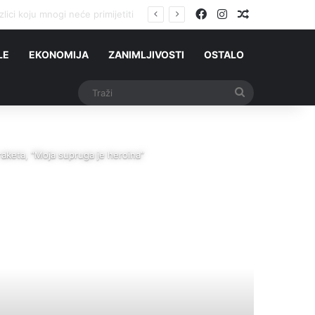
Facebook
Instagram
Slučajni čla
ih Srba stigli iz Njemačke?
LE
EKONOMIJA
ZANIMLJIVOSTI
OSTALO
Traži
keta, “Moja supruga je heroina”