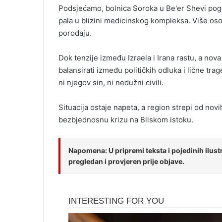
Podsjećamo, bolnica Soroka u Be'er Shevi pogo
pala u blizini medicinskog kompleksa. Više osob
porođaju.
Dok tenzije između Izraela i Irana rastu, a nov
balansirati između političkih odluka i lične trag
ni njegov sin, ni nedužni civili.
Situacija ostaje napeta, a region strepi od novi
bezbjednosnu krizu na Bliskom istoku.
Napomena: U pripremi teksta i pojedinih ilustra
pregledan i provjeren prije objave.