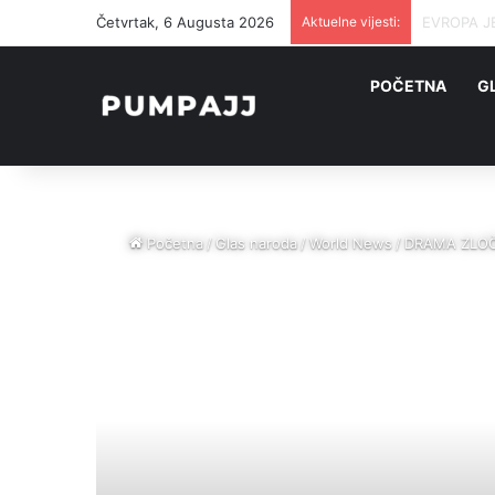
Četvrtak, 6 Augusta 2026
Aktuelne vijesti:
U NJEMAČK
POČETNA
G
Početna
/
Glas naroda
/
World News
/
DRAMA ZLOČIN