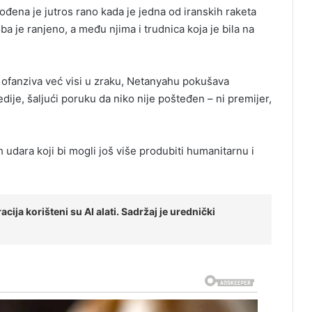
đena je jutros rano kada je jedna od iranskih raketa
a je ranjeno, a među njima i trudnica koja je bila na
a ofanziva već visi u zraku, Netanyahu pokušava
edije, šaljući poruku da niko nije pošteđen – ni premijer,
h udara koji bi mogli još više produbiti humanitarnu i
cija korišteni su AI alati. Sadržaj je urednički