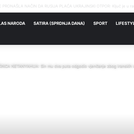
OJ I DANAS ŽIVI NAROD KOJI SEBE ZOVE SRBIMA: Jesu li preci balkansk
LAS NARODA
SATIRA (SPRDNJA DANA)
SPORT
LIFESTY
CA NETANYAHUA: Sin mu dva puta odgodio vjenčanje zbog iranskih ra