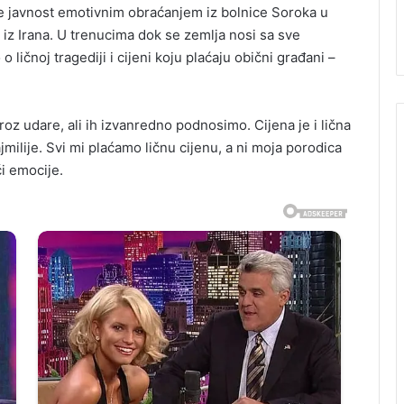
e javnost emotivnim obraćanjem iz bolnice Soroka u
a iz Irana. U trenucima dok se zemlja nosi sa sve
ličnoj tragediji i cijeni koju plaćaju obični građani –
kroz udare, ali ih izvanredno podnosimo. Cijena je i lična
ajmilije. Svi mi plaćamo ličnu cijenu, a ni moja porodica
ći emocije.