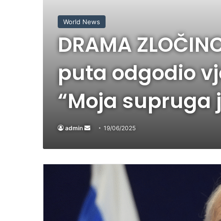
World News
DRAMA ZLOČINC
puta odgodio vj
“Moja supruga j
admin
Send
19/06/2025
an
email