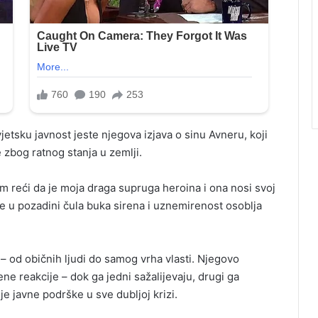
jetsku javnost jeste njegova izjava o sinu Avneru, koji
 zbog ratnog stanja u zemlji.
am reći da je moja draga supruga heroina i ona nosi svoj
 se u pozadini čula buka sirena i uznemirenost osoblja
– od običnih ljudi do samog vrha vlasti. Njegovo
ene reakcije – dok ga jedni sažalijevaju, drugi ga
nje javne podrške u sve dubljoj krizi.