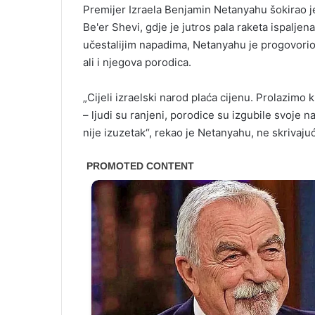
Premijer Izraela Benjamin Netanyahu šokirao j
Be'er Shevi, gdje je jutros pala raketa ispaljen
učestalijim napadima, Netanyahu je progovorio o 
ali i njegova porodica.
„Cijeli izraelski narod plaća cijenu. Prolazimo 
– ljudi su ranjeni, porodice su izgubile svoje n
nije izuzetak“, rekao je Netanyahu, ne skrivaju