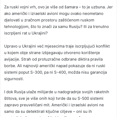
Za ruski vojni vrh, ovo je više od šamara – to je uzbuna. Jer
ako američki i izraelski avioni mogu ovako neometano
djelovati u zračnom prostoru zaštićenom ruskom
tehnologijom, što to znači za samu Rusiju? Ili za trenutno
iscrpljeni rat u Ukrajini?
Upravo u Ukrajini već mjesecima traje iscrpljujući konflikt
u kojem obje strane izbjegavaju otvoreno korištenje
avijacije. Strah od protuzračne odbrane diktira pravila
borbe. Ali najnoviji američki napad pokazuje da ni ruski
sistemi poput S-300, pa ni S-400, možda nisu garancija
sigurnosti.
I dok Rusija ulaže milijarde u nadogradnje svojih raketnih
štitova, sve je više onih koji tvrde da su S-500 sistemi
zapravo preuveličani mit. Američki i izraelski avioni ne
samo da su detektirali ključne ciljeve – oni su ih