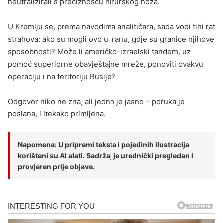
neutralizirali s preciznošću hirurškog noža.
U Kremlju se, prema navodima analitičara, sada vodi tihi rat
strahova: ako su mogli ovo u Iranu, gdje su granice njihove
sposobnosti? Može li američko-izraelski tandem, uz
pomoć superiorne obavještajne mreže, ponoviti ovakvu
operaciju i na teritoriju Rusije?
Odgovor niko ne zna, ali jedno je jasno – poruka je
poslana, i itekako primljena.
Napomena: U pripremi teksta i pojedinih ilustracija
korišteni su AI alati. Sadržaj je urednički pregledan i
provjeren prije objave.