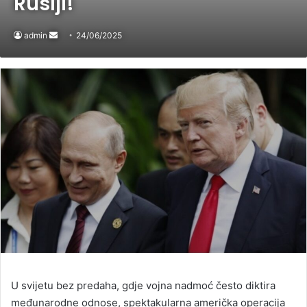
Rusiji!
admin
Send
24/06/2025
an
email
U svijetu bez predaha, gdje vojna nadmoć često diktira
međunarodne odnose, spektakularna američka operacija