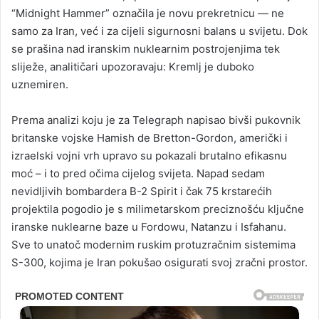
“Midnight Hammer” označila je novu prekretnicu — ne
samo za Iran, već i za cijeli sigurnosni balans u svijetu. Dok
se prašina nad iranskim nuklearnim postrojenjima tek
sliježe, analitičari upozoravaju: Kremlj je duboko
uznemiren.
Prema analizi koju je za Telegraph napisao bivši pukovnik
britanske vojske Hamish de Bretton-Gordon, američki i
izraelski vojni vrh upravo su pokazali brutalno efikasnu
moć – i to pred očima cijelog svijeta. Napad sedam
nevidljivih bombardera B-2 Spirit i čak 75 krstarećih
projektila pogodio je s milimetarskom preciznošću ključne
iranske nuklearne baze u Fordowu, Natanzu i Isfahanu.
Sve to unatoč modernim ruskim protuzračnim sistemima
S-300, kojima je Iran pokušao osigurati svoj zračni prostor.