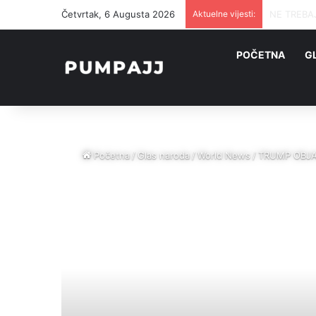
Četvrtak, 6 Augusta 2026
Aktuelne vijesti:
AMERIKANC
POČETNA
G
Početna
/
Glas naroda
/
World News
/
TRUMP OBJAVI