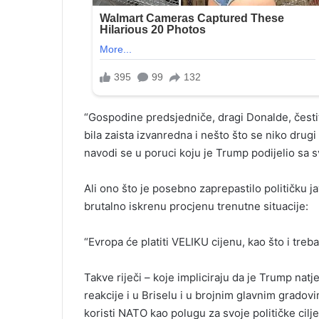
“Gospodine predsjedniče, dragi Donalde, čestita
bila zaista izvanredna i nešto što se niko drugi 
navodi se u poruci koju je Trump podijelio sa sv
Ali ono što je posebno zaprepastilo političku j
brutalno iskrenu procjenu trenutne situacije:
“Evropa će platiti VELIKU cijenu, kao što i treba
Takve riječi – koje impliciraju da je Trump na
reakcije i u Briselu i u brojnim glavnim gradov
koristi NATO kao polugu za svoje političke cilj