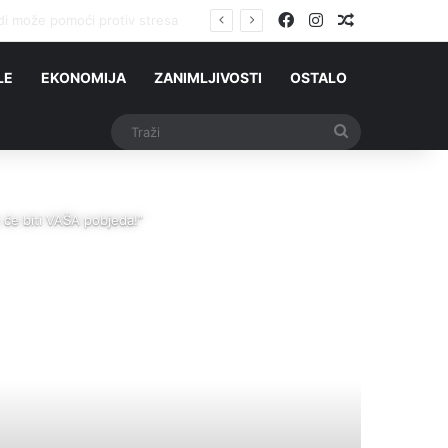
Facebook
Instagram
Slučajni čla
LE
EKONOMIJA
ZANIMLJIVOSTI
OSTALO
Traži
će biti VAŠA pobjeda!”