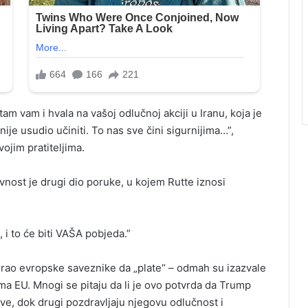
m vam i hvala na vašoj odlučnoj akciji u Iranu, koja je
nije usudio učiniti. To nas sve čini sigurnijima…”,
ojim pratiteljima.
avnost je drugi dio poruke, u kojem Rutte iznosi
, i to će biti VAŠA pobjeda.”
tjerao evropske saveznike da „plate“ – odmah su izazvale
ima EU. Mnogi se pitaju da li je ovo potvrda da Trump
eve, dok drugi pozdravljaju njegovu odlučnost i