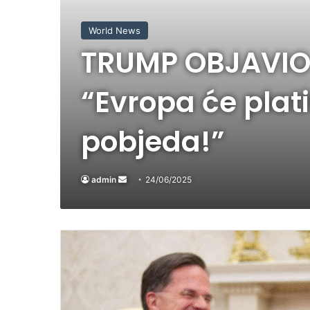
World News
TRUMP OBJAVIO
“Evropa će platit
pobjeda!”
admin
Send
24/06/2025
an
email