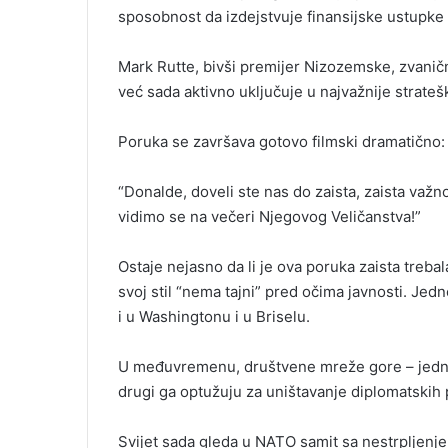
sposobnost da izdejstvuje finansijske ustupke
Mark Rutte, bivši premijer Nizozemske, zvanič
već sada aktivno uključuje u najvažnije strate
Poruka se završava gotovo filmski dramatično:
“Donalde, doveli ste nas do zaista, zaista važn
vidimo se na večeri Njegovog Veličanstva!”
Ostaje nejasno da li je ova poruka zaista trebal
svoj stil “nema tajni” pred očima javnosti. Jedn
i u Washingtonu i u Briselu.
U međuvremenu, društvene mreže gore – jedni 
drugi ga optužuju za uništavanje diplomatskih 
Svijet sada gleda u NATO samit sa nestrpljenjem