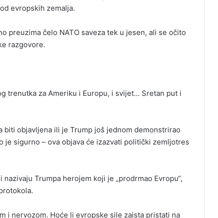
 od evropskih zemalja.
no preuzima čelo NATO saveza tek u jesen, ali se očito
ške razgovore.
og trenutka za Ameriku i Europu, i svijet… Sretan put i
a biti objavljena ili je Trump još jednom demonstrirao
o je sigurno – ova objava će izazvati politički zemljotres
nazivaju Trumpa herojem koji je „prodrmao Evropu“,
protokola.
 i nervozom. Hoće li evropske sile zaista pristati na