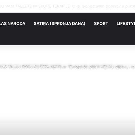
I NISU DOŠLI NEPOZVANI: Ko im je omogućio rat protiv Iraka..
LAS NARODA
SATIRA (SPRDNJA DANA)
SPORT
LIFESTY
O TAJNU PORUKU ŠEFA NATO-a: “Evropa će platiti VELIKU cijenu, i to 