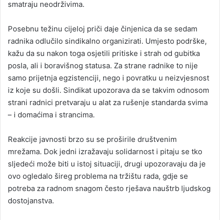
smatraju neodrživima.
Posebnu težinu cijeloj priči daje činjenica da se sedam
radnika odlučilo sindikalno organizirati. Umjesto podrške,
kažu da su nakon toga osjetili pritiske i strah od gubitka
posla, ali i boravišnog statusa. Za strane radnike to nije
samo prijetnja egzistenciji, nego i povratku u neizvjesnost
iz koje su došli. Sindikat upozorava da se takvim odnosom
strani radnici pretvaraju u alat za rušenje standarda svima
– i domaćima i strancima.
Reakcije javnosti brzo su se proširile društvenim
mrežama. Dok jedni izražavaju solidarnost i pitaju se tko
sljedeći može biti u istoj situaciji, drugi upozoravaju da je
ovo ogledalo šireg problema na tržištu rada, gdje se
potreba za radnom snagom često rješava nauštrb ljudskog
dostojanstva.