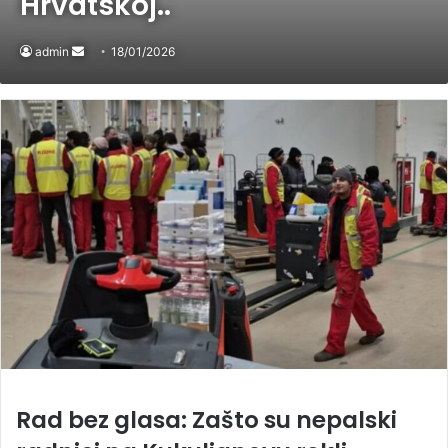
Hrvatskoj..
admin
Send
18/01/2026
an
email
Rad bez glasa: Zašto su nepalski