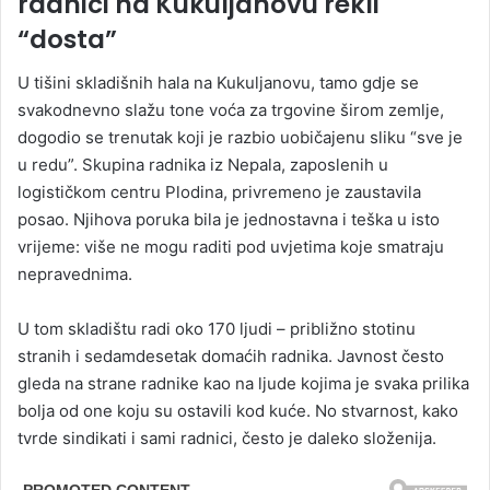
radnici na Kukuljanovu rekli
“dosta”
U tišini skladišnih hala na Kukuljanovu, tamo gdje se
svakodnevno slažu tone voća za trgovine širom zemlje,
dogodio se trenutak koji je razbio uobičajenu sliku “sve je
u redu”. Skupina radnika iz Nepala, zaposlenih u
logističkom centru Plodina, privremeno je zaustavila
posao. Njihova poruka bila je jednostavna i teška u isto
vrijeme: više ne mogu raditi pod uvjetima koje smatraju
nepravednima.
U tom skladištu radi oko 170 ljudi – približno stotinu
stranih i sedamdesetak domaćih radnika. Javnost često
gleda na strane radnike kao na ljude kojima je svaka prilika
bolja od one koju su ostavili kod kuće. No stvarnost, kako
tvrde sindikati i sami radnici, često je daleko složenija.