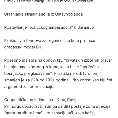
Etničku reorganizaciju BiH po modelu Švicarske
Uklanjanje stranih sudija iz Ustavnog suda
Postavljanje “političkog ambasadora” u Sarajevo
Prekid svih fondova za organizacije koje promiču
građanski model BiH
Posebno insistira na obnovi tzv. “hrvatskih izbornih prava”
i izmjenama Izbornog zakona, kako bi se “spriječilo
bošnjačko preglasavanje”. Hrvatski narod, tvrdi on,
smanjen je za 62% od 1991. godine – što koristi kao ključni
argument za federalizaciju.
Geopolitička pozadina: Iran, Kina, Rusija…
Primorac upozorava Trumpa da BiH postaje zona utjecaja
“autoritarnih režima”, i to zahvaljujući, kako kaže,