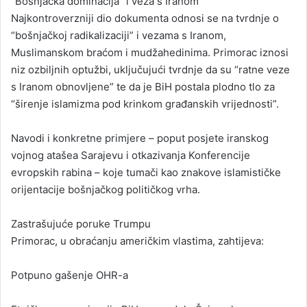
“Bošnjačka dominacija” i veza s Iranom
Najkontroverzniji dio dokumenta odnosi se na tvrdnje o
“bošnjačkoj radikalizaciji” i vezama s Iranom,
Muslimanskom braćom i mudžahedinima. Primorac iznosi
niz ozbiljnih optužbi, uključujući tvrdnje da su “ratne veze
s Iranom obnovljene” te da je BiH postala plodno tlo za
“širenje islamizma pod krinkom građanskih vrijednosti”.
Navodi i konkretne primjere – poput posjete iranskog
vojnog atašea Sarajevu i otkazivanja Konferencije
evropskih rabina – koje tumači kao znakove islamističke
orijentacije bošnjačkog političkog vrha.
Zastrašujuće poruke Trumpu
Primorac, u obraćanju američkim vlastima, zahtijeva:
Potpuno gašenje OHR-a