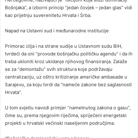
Bošnjaka”, a izborni princip “jedan čovjek – jedan glas” vidi
kao prijetnju suverenitetu Hrvata i Srba.
Napad na Ustavni sud i međunarodne institucije
Primorac cilja i na strane sudije u Ustavnom sudu BiH,
tvrdeći da oni “provode bošnjačku političku agendu” i da ih
treba ukloniti kroz ukidanje njihovog finansiranja. Zalaže
se za “demontažu” svih struktura koje podržavaju
centralizaciju, uz oštro kritiziranje američke ambasade u
Sarajevu, za koju tvrdi da “nameće zakone bez saglasnosti
Hrvata”.
U tom svjetlu navodi primjer “nametnutog zakona o gasu”,
čime su, prema njegovim riječima, spriječeni energetski
projekti u hrvatski većinski naseljenim područjima.