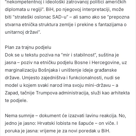
“nekompetentnoj i ideološki zatrovanoj politici američkih
diplomata u regiji”. BiH, po njegovoj interpretaciji, može
biti “strateški oslonac SAD-u” – ali samo ako se “prepozna
stvarna etnička struktura zemlje i prekine s fantazijama o
unitarnoj državi”.
Plan za trajnu podjelu
Dok se u tekstu poziva na “mir i stabilnost”, suština je
jasna – poziv na etničku podjelu Bosne i Hercegovine, uz
marginalizaciju Bošnjaka i uništenje ideje građanske
države. Umjesto zajedništva i funkcionalnosti, nudi se
model u kojem svaki narod ima svoju mini-državu – a
Zapad, tačnije Trumpova administracija, služi kao arhitekta
te podjele.
Nema sumnje – dokument će izazvati lavinu reakcija. No,
jedno je jasno: Hrvatski lobista ne šapuće – on viče. I
poruka je jasna: vrijeme je za novi poredak u BiH.