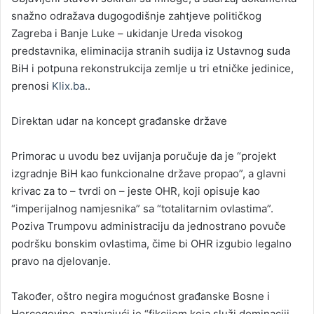
snažno odražava dugogodišnje zahtjeve političkog
Zagreba i Banje Luke – ukidanje Ureda visokog
predstavnika, eliminacija stranih sudija iz Ustavnog suda
BiH i potpuna rekonstrukcija zemlje u tri etničke jedinice,
prenosi
Klix.ba
..
Direktan udar na koncept građanske države
Primorac u uvodu bez uvijanja poručuje da je “projekt
izgradnje BiH kao funkcionalne države propao”, a glavni
krivac za to – tvrdi on – jeste OHR, koji opisuje kao
“imperijalnog namjesnika” sa “totalitarnim ovlastima”.
Poziva Trumpovu administraciju da jednostrano povuče
podršku bonskim ovlastima, čime bi OHR izgubio legalno
pravo na djelovanje.
Također, oštro negira mogućnost građanske Bosne i
Hercegovine, nazivajući je “fikcijom koja služi dominaciji