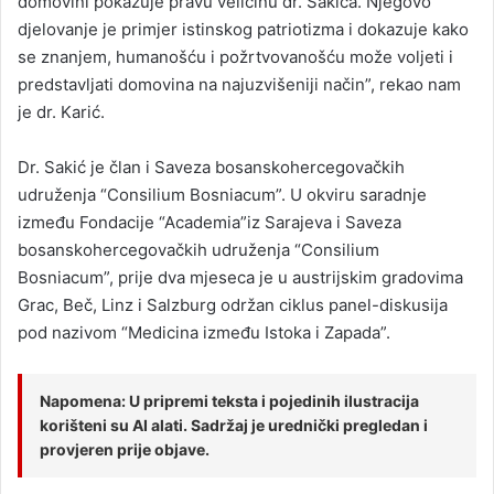
domovini pokazuje pravu veličinu dr. Sakića. Njegovo
djelovanje je primjer istinskog patriotizma i dokazuje kako
se znanjem, humanošću i požrtvovanošću može voljeti i
predstavljati domovina na najuzvišeniji način”, rekao nam
je dr. Karić.
Dr. Sakić je član i Saveza bosanskohercegovačkih
udruženja “Consilium Bosniacum”. U okviru saradnje
između Fondacije “Academia”iz Sarajeva i Saveza
bosanskohercegovačkih udruženja “Consilium
Bosniacum”, prije dva mjeseca je u austrijskim gradovima
Grac, Beč, Linz i Salzburg održan ciklus panel-diskusija
pod nazivom “Medicina između Istoka i Zapada”.
Napomena: U pripremi teksta i pojedinih ilustracija
korišteni su AI alati. Sadržaj je urednički pregledan i
provjeren prije objave.