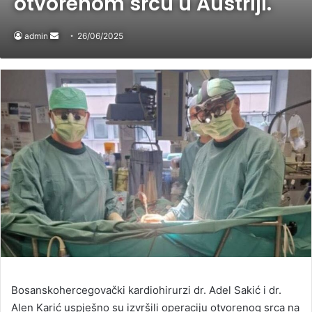
otvorenom srcu u Austriji.
admin
Send
26/06/2025
an
email
Bosanskohercegovački kardiohirurzi dr. Adel Sakić i dr.
Alen Karić uspješno su izvršili operaciju otvorenog srca na