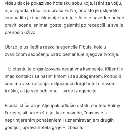
videu dok je pokazivao hotelsku sobu koja, istini za volju, i
nije izgledala kao raj s brošure. No, ono što je uslijedilo
iznenadilo je i najiskusnije turiste – Aljo je navodno počeo
praviti scene, snimati goste, galamiti po recepciji, a sve je
prenosio uživo!
Ubrzo je uslijedila reakcija agencije Fibula, koja u
zvaničnom saopćenju oštro demantuje njegove tvrdnje.
– U pitanju je organizovana negativna kampanja. Klijent je
imao kontakt i sa našim timom i sa subagentom. Ponudili
smo mu više rješenja, uključujući drugi hotel o našem
trošku, ali je sve odbijeno – tvrde iz agencije.
Fibula ističe da je Aljo ipak odlučio ostati u hotelu Balmy
Foresta, ali nakon što je, kako navode, “nastavio s
neprimjerenim ponašanjem i uznemiravanjem drugih
gostiju”, uprava hotela ga je – izbacila.