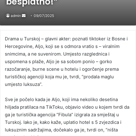
besplatno!”
admin
Send
09/07/2025
an
email
Drama u Turskoj – glavni akter: poznati tiktoker iz Bosne i
Hercegovine, Aljo, koji se s odmora vratio s – viralnim
snimcima, a ne suvenirom. Umjesto razglednica i
uspomena s plaže, Aljo je sa sobom ponio – gorko
razočaranje, burne scene u hotelu i ogorčenje prema
turističkoj agenciji koja mu je, tvrdi, “prodala maglu
umjesto luksuza”.
Sve je počelo kada je Aljo, koji ima nekoliko desetina
hiljada pratilaca na TikToku, objavio video u kojem tvrdi da
ga je turistička agencija “Fibula” izigrala za smještaj u
Turskoj. Iako je, kako kaže, uplatio hotel s 5 zvjezdica i
luksuznim sadržajima, dočekalo ga je, tvrdi on, “ništa