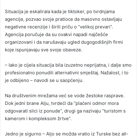
Situacija je eskalirala kada je tiktoker, po tvrdnjama
agencije, pozvao svoje pratioce da masovno ostavljaju
negativne recenzije i širili priču o “velikoj prevari”.
Agencija poručuje da su ovakvi napadi najčešće
organizovani i da narušavaju ugled dugogodišnjih firmi
koje ispunjavaju sve svoje obaveze.
– Iako je cijela situacija bila izuzetno neprijatna, i dalje smo
profesionalno ponudili alternativni smještaj. Nažalost, i to
je odbijeno – navodi se u saopćenju.
Na društvenim mrežama već se vode žestoke rasprave.
Dok jedni brane Alju, tvrdeći da “plaćeni odmor mora
odgovarati slici iz ponude”, drugi ga nazivaju “turistom s
kamerom i kompleksom žrtve”.
Jedno je sigurno – Aljo se možda vratio iz Turske bez all-