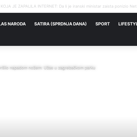
 NIJE OBJAVIO ODLUKU, A STRAH SE VEĆ ŠIRI: Rusi se pripremaju za na
LAS NARODA
SATIRA (SPRDNJA DANA)
SPORT
LIFESTY
avršilo napadom nožem: Užas u zagrebačkom parku