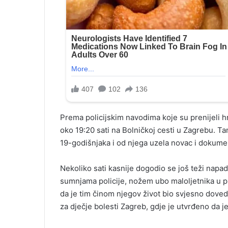
Prema policijskim navodima koje su prenijeli hrv
oko 19:20 sati na Bolničkoj cesti u Zagrebu. T
19-godišnjaka i od njega uzela novac i dokume
Nekoliko sati kasnije dogodio se još teži napa
sumnjama policije, nožem ubo maloljetnika u pre
da je tim činom njegov život bio svjesno doved
za dječje bolesti Zagreb, gdje je utvrđeno da j