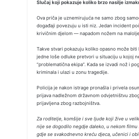
Slučaj koji pokazuje koliko brzo nasilje izmak
Ova priča je uznemirujuća ne samo zbog samog 
događaji povezuju u isti niz. Jedan incident po
krivičnim djelom — napadom nožem na malolje
Takve stvari pokazuju koliko opasno može biti k
jedne loše odluke pretvori u situaciju u kojoj n
“problematična ekipa”. Kada se izvadi nož i pog
kriminala i ulazi u zonu tragedije.
Policija je nakon istrage pronašla i privela o
prijava nadležnom državnom odvjetništvu zbog 
prijavljena zbog razbojništva.
Za roditelje, komšije i sve ljude koji žive u veli
nije se dogodilo negdje daleko, u nekom filmu il
gdje se svakodnevno kreću djeca, učenici i obič