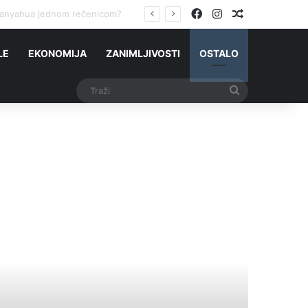
Facebook
Instagram
Slučajni čla
jgori scenario
LE
EKONOMIJA
ZANIMLJIVOSTI
OSTALO
Traži