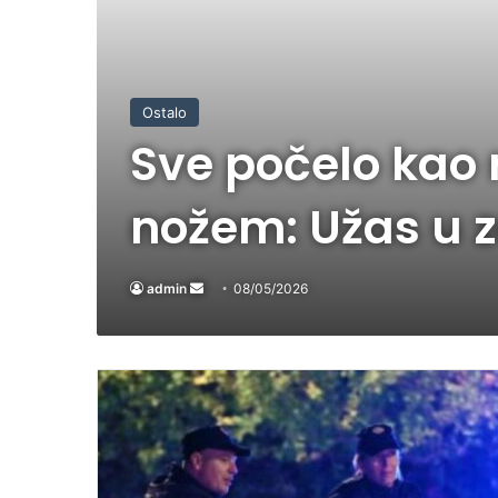
Ostalo
Sve počelo kao 
nožem: Užas u
admin
Send
08/05/2026
an
email