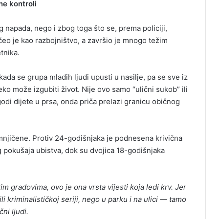
ne kontroli
napada, nego i zbog toga što se, prema policiji,
čeo je kao razbojništvo, a završio je mnogo težim
tnika.
ada se grupa mladih ljudi upusti u nasilje, pa se sve iz
eko može izgubiti život. Nije ovo samo “ulični sukob” ili
odi dijete u prsa, onda priča prelazi granicu običnog
sumnjičene. Protiv 24-godišnjaka je podnesena krivična
pokušaja ubistva, dok su dvojica 18-godišnjaka
kim gradovima, ovo je ona vrsta vijesti koja ledi krv. Jer
i kriminalističkoj seriji, nego u parku i na ulici — tamo
ni ljudi.