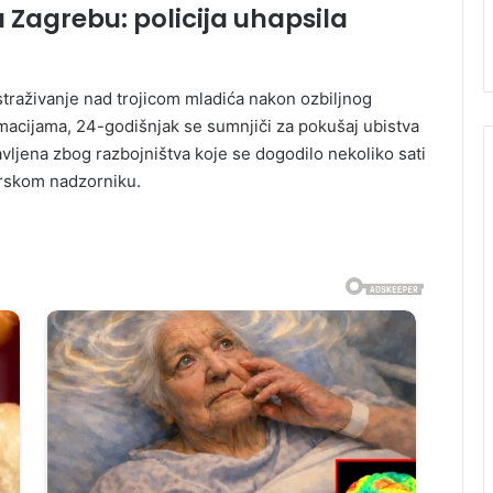
Zagrebu: policija uhapsila
 istraživanje nad trojicom mladića nakon ozbiljnog
acijama, 24-godišnjak se sumnjiči za pokušaj ubistva
avljena zbog razbojništva koje se dogodilo nekoliko sati
vorskom nadzorniku.