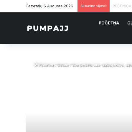
Četvrtak, 6 Augusta 2026
Aktuelne vijesti:
PUTIN JOŠ
POČETNA
G
Početna
/
Ostalo
/
Sve počelo kao razbojništvo, z