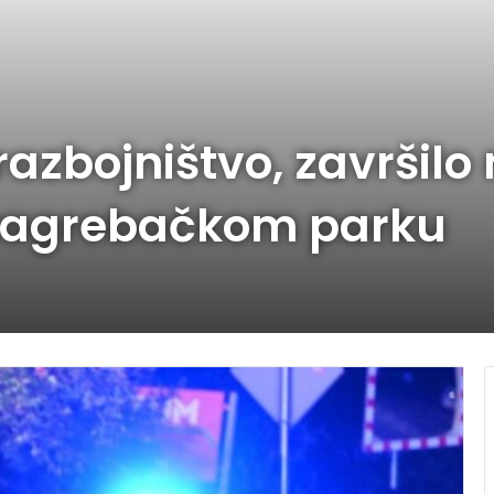
razbojništvo, završi
 zagrebačkom parku