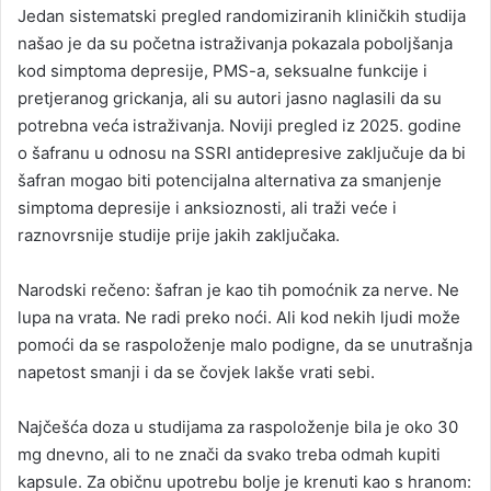
Jedan sistematski pregled randomiziranih kliničkih studija
našao je da su početna istraživanja pokazala poboljšanja
kod simptoma depresije, PMS-a, seksualne funkcije i
pretjeranog grickanja, ali su autori jasno naglasili da su
potrebna veća istraživanja. Noviji pregled iz 2025. godine
o šafranu u odnosu na SSRI antidepresive zaključuje da bi
šafran mogao biti potencijalna alternativa za smanjenje
simptoma depresije i anksioznosti, ali traži veće i
raznovrsnije studije prije jakih zaključaka.
Narodski rečeno: šafran je kao tih pomoćnik za nerve. Ne
lupa na vrata. Ne radi preko noći. Ali kod nekih ljudi može
pomoći da se raspoloženje malo podigne, da se unutrašnja
napetost smanji i da se čovjek lakše vrati sebi.
Najčešća doza u studijama za raspoloženje bila je oko 30
mg dnevno, ali to ne znači da svako treba odmah kupiti
kapsule. Za običnu upotrebu bolje je krenuti kao s hranom: