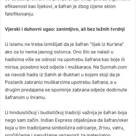
efikasnost kao lijekovi, a šafran je zbog cijene sklon
falsifikovanju.
Vjerski i duhovni ugao: zanimljivo, ali bez lažnih tvrdnji
U islamu ne treba izmišljati da je šafran “lijek iz Kur’ana”
ako za to nema jasnog oslonca. Ono što se nalazi u
hadisima više se odnosi na upotrebu šafrana kao boje ili
mirisa, posebno kod odjeće i muškaraca. Na Sunnah.com
se navodi hadis iz Sahih al-Bukhari u kojem stoji da je
Poslanik zabranio muškarcima upotrebu šafrana, a u
drugim predajama se spominje zabrana odjeće dodirnute
šafranom u ihramu.
U hinduističkoj i budističkoj tradiciji važnija je šafran boja
nego sam začin. Indian Express objašnjava da šafran/oker
boja u tim tradicijama simbolizira odricanje, žrtvu, vatru,
pročišćenje i napuštanje vezanosti za materijalno.