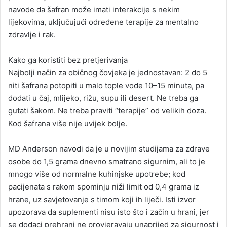
navode da šafran može imati interakcije s nekim
lijekovima, uključujući određene terapije za mentalno
zdravlje i rak.
Kako ga koristiti bez pretjerivanja
Najbolji način za običnog čovjeka je jednostavan: 2 do 5
niti šafrana potopiti u malo tople vode 10–15 minuta, pa
dodati u čaj, mlijeko, rižu, supu ili desert. Ne treba ga
gutati šakom. Ne treba praviti “terapije” od velikih doza.
Kod šafrana više nije uvijek bolje.
MD Anderson navodi da je u novijim studijama za zdrave
osobe do 1,5 grama dnevno smatrano sigurnim, ali to je
mnogo više od normalne kuhinjske upotrebe; kod
pacijenata s rakom spominju niži limit od 0,4 grama iz
hrane, uz savjetovanje s timom koji ih liječi. Isti izvor
upozorava da suplementi nisu isto što i začin u hrani, jer
se dodaci prehrani ne provjeravaju unaprijed za sigurnost i