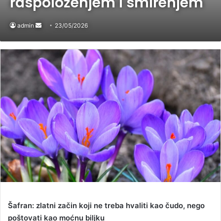
raspoloženjem i smirenjem
admin
Send
23/05/2026
an
email
Šafran: zlatni začin koji ne treba hvaliti kao čudo, nego
poštovati kao moćnu biljku