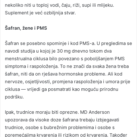
nekoliko niti u toploj vodi, čaju, riži, supi ili mlijeku.
Suplement je već ozbiljnija stvar.
Šafran, žene i PMS
Šafran se posebno spominje i kod PMS-a. U pregledima se
navodi studija u kojoj je 30 mg dnevno tokom dva
menstrualna ciklusa bilo povezano s poboljšanjem PMS
simptoma i raspoloženja. To ne znači da svaka žena treba
šafran, niti da on rješava hormonske probleme. Ali kod
nervoze, osjetljivosti, promjena raspoloženja i umora prije
ciklusa — vrijedi ga posmatrati kao moguću prirodnu
podršku.
Ipak, trudnice moraju biti oprezne. MD Anderson
upozorava da visoke doze šafrana trebaju izbjegavati
trudnice, osobe s bubrežnim problemima i osobe s
poremećajima krvarenja ili rizikom od krvarenja. Također